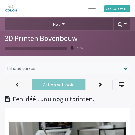
GO COLOH.NL
Nav
3D Printen Bovenbouw
0 %
Inhoud cursus
Zet op voltooid
Een idéé ! ..nu nog uitprinten.